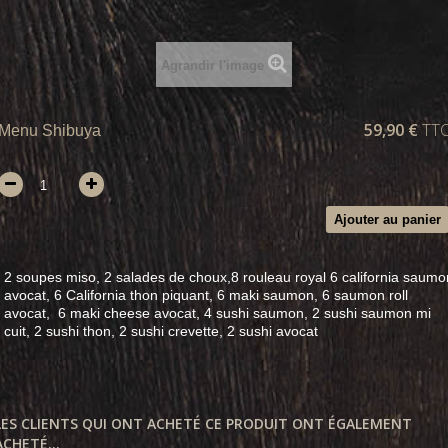
Agrandir l'image
59,90 €
TT
Menu Shibuya
Ajouter au panier
2 soupes miso, 2 salades de choux,8 rouleau royal 6 california saumo
avocat, 6 California thon piquant, 6 maki saumon,
6 saumon roll
avocat,
6 maki cheese avocat,
4 sushi saumon, 2 sushi saumon mi
cuit, 2 sushi thon, 2 sushi crevette,
2 sushi avocat
LES CLIENTS QUI ONT ACHETÉ CE PRODUIT ONT ÉGALEMENT
ACHETÉ...